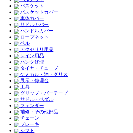
バスケット
バスケットカバー
車体カバー
サドルカバー
ハンドルカバー
ロープネット
ベル
アクセサリ用品
レイン用品
パンク修理
タイヤ・チューブ
ケミカル・油・グリス
展示・修理台
工具
グリップ・バーテープ
サドル・ペダル
フェンダー
補修・その他部品
チェーン
ブレーキ
シフト