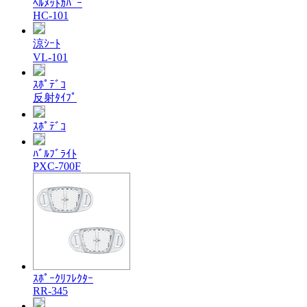
ﾍﾙﾒｯﾄｶﾊﾞｰ
HC-101
涼ｼｰﾄ
VL-101
ｽﾎﾟﾃﾞｺ
反射ﾀｲﾌﾟ
ｽﾎﾟﾃﾞｺ
ﾊﾞﾙﾌﾞﾗｲﾄ
PXC-700F
ｽﾎﾟｰｸﾘﾌﾚｸﾀｰ
RR-345