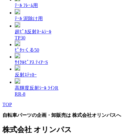
ﾃｰﾙ ﾌﾚｰﾑ用
ﾃｰﾙ 泥除け用
超ﾋﾟｶ反射ﾈｰﾑｼｰﾙ
TP30
ﾋﾟﾀｯくる50
ｻｲｸﾙﾋﾟｱｽ ﾃｨｱｰS
反射ｽﾃｯｶｰ
高輝度反射ｼｰﾙ ﾗｲﾝR
RR-8
TOP
自転車パーツの企画・卸販売は 株式会社オリンパスへ
株式会社 オリンパス