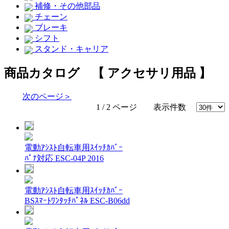
補修・その他部品
チェーン
ブレーキ
シフト
スタンド・キャリア
商品カタログ 【 アクセサリ用品 】
次のページ＞
1 / 2 ページ 表示件数
電動ｱｼｽﾄ自転車用ｽｲｯﾁｶﾊﾞｰ
ﾊﾟﾅ対応 ESC-04P 2016
電動ｱｼｽﾄ自転車用ｽｲｯﾁｶﾊﾞｰ
BSｽﾏｰﾄﾜﾝﾀｯﾁﾊﾟﾈﾙ ESC-B06dd