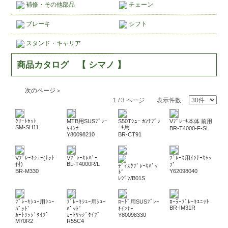
補修・その他部品
チェーン
ブレーキ
シフト
スタンド・キャリア
商品カタログ 【 シマノ 】
次のページ＞
1 / 3 ページ 表示件数
ｸﾘｰﾄｾｯﾄ
MTB用SUSﾌﾞﾚｰ
S50Tｼｭｰ ｶﾝﾁﾌﾞﾚ
Vﾌﾞﾚｰｷ本体 前用
SM-SH11
ｰｷ用
ｷｲﾝﾅｰ
BR-T4000-F-SL
Y80098210
BR-CT91
Vﾌﾞﾚｰｷｼｭｰ(ﾅｯﾄ
Vﾌﾞﾚｰｷﾚﾊﾞｰ
ﾌﾞﾚｰｷ用ｲﾝﾅｰｷｬｯ
付)
BL-T4000R/L
ﾌﾟ
ﾃﾞｨｽｸﾌﾞﾚｰｷﾊﾟｯ
BR-M330
Y62098040
ﾄﾞ
ﾚｼﾞﾝ/B01S
ﾌﾞﾚｰｷｼｭｰ用ｼｭｰ
ﾌﾞﾚｰｷｼｭｰ用ｼｭｰ
ﾛｰﾄﾞ用SUSﾌﾞﾚｰ
ﾛｰﾗｰﾌﾞﾚｰｷﾕﾆｯﾄ
BR-IM31R
ﾊﾟｯﾄﾞ
ﾊﾟｯﾄﾞ
ｷｲﾝﾅｰ
ｶｰﾄﾘｯｼﾞﾀｲﾌﾟ
ｶｰﾄﾘｯｼﾞﾀｲﾌﾟ
Y80098330
M70R2
R55C4