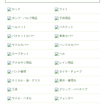
ロック
ライト
ポンプ・バルブ用品
子供用品
ヘルメット
バスケット
バスケットカバー
車体カバー
サドルカバー
ハンドルカバー
ロープネット
ベル
アクセサリ用品
レイン用品
パンク修理
タイヤ・チューブ
ケミカル・油・グリス
展示・修理台
工具
グリップ・バーテープ
サドル・ペダル
フェンダー