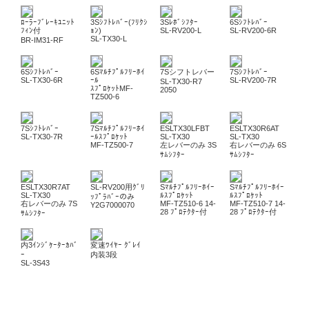
ﾛｰﾗｰﾌﾞﾚｰｷﾕﾆｯﾄ
3Sｼﾌﾄﾚﾊﾞｰ(ﾌﾘｸｼ
3Sﾚﾎﾞｼﾌﾀｰ
6Sｼﾌﾄﾚﾊﾞｰ
ﾌｨﾝ付
ｮﾝ)
SL-RV200-L
SL-RV200-6R
SL-TX30-L
BR-IM31-RF
6Sｼﾌﾄﾚﾊﾞｰ
6Sﾏﾙﾁﾌﾟﾙﾌﾘｰﾎｲ
7Sシフトレバー
7Sｼﾌﾄﾚﾊﾞｰ
SL-TX30-6R
ｰﾙ
SL-RV200-7R
SL-TX30-R7
ｽﾌﾟﾛｹｯﾄMF-
2050
TZ500-6
7Sｼﾌﾄﾚﾊﾞｰ
7Sﾏﾙﾁﾌﾟﾙﾌﾘｰﾎｲ
ESLTX30LFBT
ESLTX30R6AT
SL-TX30-7R
ｰﾙｽﾌﾟﾛｹｯﾄ
SL-TX30
SL-TX30
MF-TZ500-7
左レバーのみ 3S
右レバーのみ 6S
ｻﾑｼﾌﾀｰ
ｻﾑｼﾌﾀｰ
ESLTX30R7AT
SL-RV200用ｸﾞﾘ
Sﾏﾙﾁﾌﾟﾙﾌﾘｰﾎｲｰ
Sﾏﾙﾁﾌﾟﾙﾌﾘｰﾎｲｰ
SL-TX30
ﾙｽﾌﾟﾛｹｯﾄ
ﾙｽﾌﾟﾛｹｯﾄ
ｯﾌﾟﾗﾊﾞｰのみ
右レバーのみ 7S
MF-TZ510-6 14-
MF-TZ510-7 14-
Y2G7000070
28 ﾌﾟﾛﾃｸﾀｰ付
28 ﾌﾟﾛﾃｸﾀｰ付
ｻﾑｼﾌﾀｰ
内3ｲﾝｼﾞｹｰﾀｰｶﾊﾞ
変速ﾜｲﾔｰ ｸﾞﾚｲ
ｰ
内装3段
SL-3S43