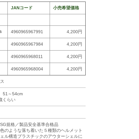
JANコード
小売希望価格
ﾙ
4960965967991
4,200円
4960965967984
4,200円
4960965968011
4,200円
4960965968004
4,200円
ス
51～54cm
歳くらい
SG規格／製品安全基準合格品
色のような落ち着いた５種類のヘルメット
ェル構造プラスチックのアウターシェルに