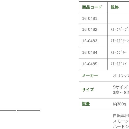
商品コード
規格
16-0481
16-0482
ｽﾓｰｸﾊﾟｰﾌﾟ
16-0483
ｽﾓｰｸｸﾞﾘｰﾝ
16-0484
ｽﾓｰｸﾌﾞﾙｰ
16-0485
ｽﾓｰｸｸﾞﾚｲ
メーカー
オリンパ
Sサイズ 
サイズ
3歳～８
重量
約380g
自転車用
スモーク
ハードシ