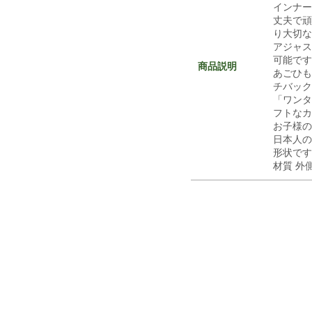
インナー
丈夫で頑
り大切な
アジャス
可能です
商品説明
あごひも
チバック
「ワンタ
フトなカ
お子様の
日本人の
形状です
材質 外